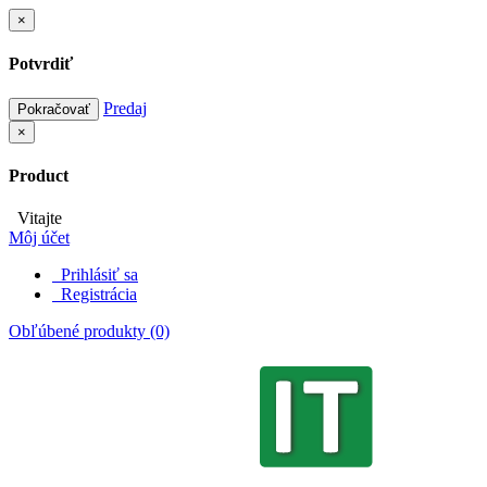
×
Potvrdiť
Predaj
Pokračovať
×
Product
Vitajte
Môj účet
Prihlásiť sa
Registrácia
Obľúbené produkty (0)